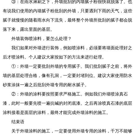
③：在雨水淋刷之下，外墙批刮的内墙腻子粉很快就脱落了。也
有说我们使用的内墙腻子粉批刮的外墙，只要遇到下雨的天气，这些
腻子就慢慢的随着雨水向下流失，最终整个外墙所批刮的腻子都会脱
落下来，露出里面的基层。
外墙装饰喷涂料，要怎么处理？
我们如果对外墙进行装饰，例如喷涂料，必须要将墙面处理好之
后才喷涂料。个人建议大家按如下的方法来进行处理。
①：外墙一定要批刮外墙的专用腻子。我们批刮腻子之前，将外
墙的基层处理合格，像有孔洞，一定要封堵到位。建议大家使用防水
砂浆涂抹一遍之后批刮外墙专用的耐水腻子。
②：外墙的涂料要按照要求严格施工。例如我们外墙喷涂真石
漆，此时一般要先喷一遍抗碱的封闭底漆。之后再涂喷真石漆的底层
涂料接着是面层的涂料，最终才能完成外墙涂料的施工。
结束语
关于外墙涂料的施工，一定要使用外墙专用的涂料，千万不能够